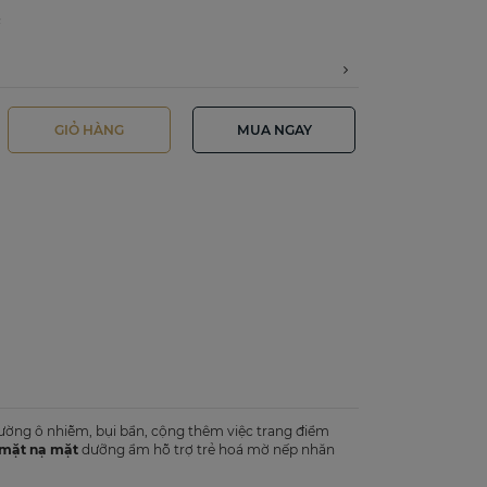
đ
GIỎ HÀNG
MUA NGAY
rường ô nhiễm, bụi bẩn, cộng thêm việc trang điểm
mặt nạ mặt
dưỡng ẩm hỗ trợ trẻ hoá mờ nếp nhăn