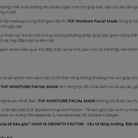
ỡng chất nuôi dưỡng làn da lâu ngày mà còn giúp bạn cấp cứu làn da ngay l
ăng mướt.
iữ lớp makeup trong thời gian dài thì
7GF Moisture Facial Mask
cũng là mộ
 cả ngày dài.
ạ tự nhiên tại nhà là một trong những phương pháp giúp bạn giảm căng thẳ
ch sẽ, hãy đắp mặt nạ lên mặt.
iảm stress hiệu quả. Khi đắp mặt nạ tại nhà, bạn còn có thể thắp nến thơm
 là sản phẩm làm sạch sâu từ lỗ chân lông thông thường mà còn giúp cho p
g
7GF MOISTURE FACIAL MASK
làm tăng tốc độ chữa lành và tái tạo da, g
 nghệ cao Nhật Bản,
7GF MOISTURE FACIAL MASK
không chỉ được ưa chu
 chất đặc biệt EGF (Epidermal growth factor - Tế bào gốc) sản sinh tự nhiê
tide-41, Acetyl Tetrapeptide-3, Hexapeptide-33, Soluble Collagen.
ủa tế bào gốc” chính là GROWTH FACTOR - Yếu tố tăng trưởng. Đặc biệ