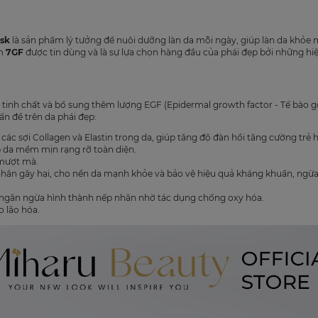
sk
là sản phẩm lý tưởng để nuôi dưỡng làn da mỗi ngày, giúp làn da khỏe 
ẩm
7GF
được tin dùng và là sự lựa chọn hàng đầu của phái đẹp bởi những hiệ
 tinh chất và bổ sung thêm lượng EGF (Epidermal growth factor - Tế bào g
ấn đề trên da phái đẹp:
 các sợi Collagen và Elastin trong da, giúp tăng độ đàn hồi tăng cường trẻ 
p da mềm mịn rạng rỡ toàn diện.
 mượt mà.
 nhân gây hại, cho nền da mạnh khỏe và bảo vệ hiệu quả kháng khuẩn, ngừ
a, ngăn ngừa hình thành nếp nhăn nhờ tác dụng chống oxy hóa.
 lão hóa.