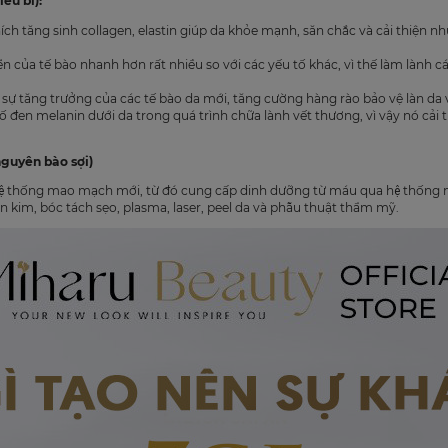
ểu bì):
ích tăng sinh collagen, elastin giúp da khỏe mạnh, săn chắc và cải thiện 
riển của tế bào nhanh hơn rất nhiều so với các yếu tố khác, vì thế làm lành
sự tăng trưởng của các tế bào da mới, tăng cường hàng rào bảo vệ làn d
 đen melanin dưới da trong quá trình chữa lành vết thương, vì vậy nó cải 
nguyên bào sợi)
 hệ thống mao mạch mới, từ đó cung cấp dinh dưỡng từ máu qua hệ thốn
h lăn kim, bóc tách sẹo, plasma, laser, peel da và phẫu thuật thẩm mỹ.