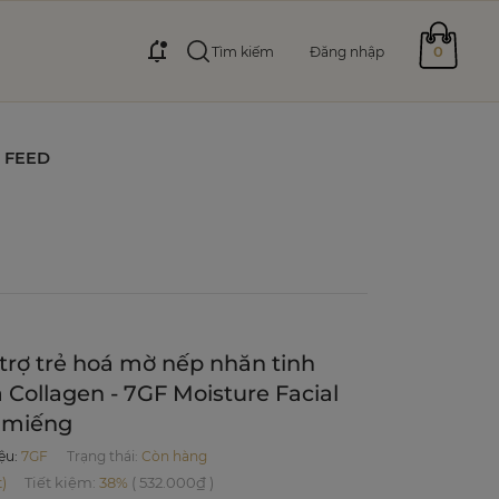
0
Tìm kiếm
Đăng nhập
FEED
trợ trẻ hoá mờ nếp nhăn tinh
 Collagen - 7GF Moisture Facial
0 miếng
ệu
:
7GF
Trạng thái:
Còn hàng
)
Tiết kiệm
:
38%
(
532.000₫
)