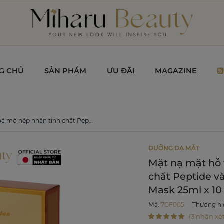
G CHỦ
SẢN PHẨM
ƯU ĐÃI
MAGAZINE
eptide và Collagen - 7GF Moisture Facial Mask 25ml x 10 miếng
DƯỠNG DA MẶT
Mặt nạ mặt hỗ 
chất Peptide và
Mask 25ml x 1
Mã
:
7GF005
Thương hi
(3 nhận xét