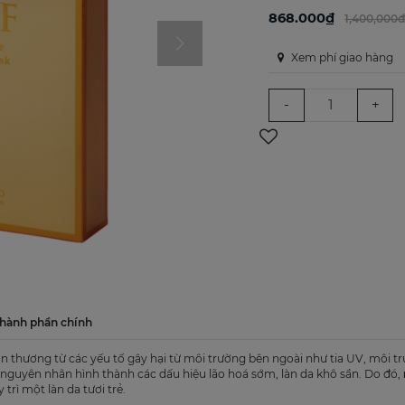
868.000₫
1,400,000
Xem phí giao hàng
-
+
hành phần chính
ổn thương từ các yếu tố gây hại từ môi trường bên ngoài như tia UV, môi t
 là nguyên nhân hình thành các dấu hiệu lão hoá sớm, làn da khô sần. Do đó,
trì một làn da tươi trẻ.