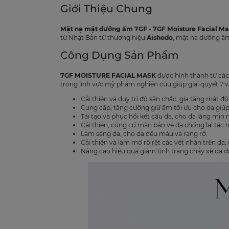
Giới Thiệu Chung
Mặt nạ mặt dưỡng ẩm 7GF - 7GF Moisture Facial Ma
từ Nhật Bản từ thương hiệu
Aishodo
, mặt nạ dưỡng 
Công Dụng Sản Phẩm
7GF MOISTURE FACIAL MASK
được hình thành từ các
trong lĩnh vực mỹ phẩm nghiên cứu giúp giải quyết 7 v
Cải thiện và duy trì độ săn chắc, gia tăng mật độ
Cung cấp, tăng cường giữ ẩm tối ưu cho da giú
Tái tạo và phục hồi kết cấu da, cho da láng mịn
Cải thiện, củng cố màn bảo vệ da chống lại tác
Làm sáng da, cho da đều màu và rạng rỡ.
Cải thiện và làm mờ rõ rệt các vết nhăn trên d
Nâng cao hiệu quả giảm tình trạng chảy xệ da do