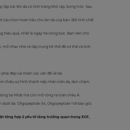
ập tức khi da có tình trạng khô ráp, bong tróc. Sau
t lựa chọn hoàn hảo cho làn da của bạn. Bởi tinh chất
ng hiệu quả, nhất là ngày hè nóng bức. Bạn nên cho
, mở nhạc nhẹ và tập trung hít thở để cơ thể và tinh
hái đẹp cải thiện các vấn đề về da:
iảm thiểu sự hình thành nếp nhăn trên da, làm chậm
ộng tại Nhật mà còn mở rộng ra toàn châu Á.
n dưới da: Oligopeptide-34, Oligopeptide-1 tế bào gốc
t tổng hợp 2 yếu tố tăng trưởng quan trọng EGF,