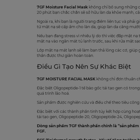
7GF Moisture Facial Mask
không chỉ bổ sung những dư
20 phút bạn chắc chắn sẽ sở hữu làn da khỏe mạnh, c
Ngoài ra, khi bạn là người trang điểm liên tục và phải g
từ mặt nạ sẽ cấp ẩm cho làn da, giúp làn da căng mướt
Nếu bạn đang stress vì nhiều lý do thì việc đắp mặt n
mặt nạ vào ngăn mát tủ lạnh trước, sau khi rửa mặt sạ
Lớp mặt nạ mát lạnh sẽ làm bạn thả lỏng các cơ, giúp g
thần được thư giãn hoàn toàn.
Điều Gì Tạo Nên Sự Khác Biệt
7GF MOISTURE FACIAL MASK
không chỉ đơn thuần chỉ
Đặc biệt Oligopeptide-1 tế bào gốc tái tạo gen có tron
quá trình lão hoá.
Sản phẩm được nghiên cứu và điều chế theo tiêu công
Đặc biệt với các thành phần tinh túy kết hợp cùng hoạt
tái tạo gen, Oligopeptide-20, Oligopeptide-24, Oligopep
Dòng sản phẩm 7GF thành phần chính là “sản phẩm c
FGF.