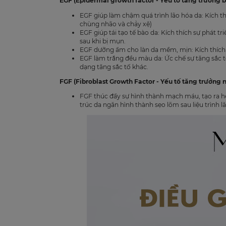
EGF (Epidermal growth factor - Yếu tố tăng trưởng bi
EGF giúp làm chậm quá trình lão hóa da: Kích th
chùng nhão và chảy xệ)
EGF giúp tái tạo tế bào da: Kích thích sự phát t
sau khi bị mụn.
EGF dưỡng ẩm cho làn da mềm, mịn: Kích thích 
EGF làm trắng đều màu da: Ức chế sự tăng sắc tố
dạng tăng sắc tố khác.
FGF (Fibroblast Growth Factor - Yếu tố tăng trưởng 
FGF thúc đẩy sự hình thành mạch máu, tạo ra
trúc da ngăn hình thành sẹo lõm sau liệu trìn