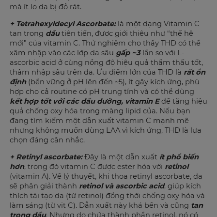
mà ít lo da bị đỏ rát.
+ Tetrahexyldecyl Ascorbate:
là một dạng Vitamin C
tan trong
dầu
tiên tiến, được giới thiệu như “thế hệ
mới” của vitamin C. Thử nghiệm cho thấy THD có thể
xâm nhập vào các lớp da sâu
gấp ~3
lần so với L-
ascorbic acid ở cùng nồng độ hiệu quả thẩm thấu tốt,
thâm nhập sâu trên da. Ưu điểm lớn của THD là
rất ổn
định
(bền vững ở pH lên đến ~5), ít gây kích ứng, phù
hợp cho cả routine có pH trung tính và có thể dùng
kết hợp tốt với các dầu dưỡng, vitamin E
để tăng hiệu
quả chống oxy hóa trong màng lipid của. Nếu bạn
đang tìm kiếm một dẫn xuất vitamin C mạnh mẽ
nhưng không muốn dùng LAA vì kích ứng, THD là lựa
chọn đáng cân nhắc.
+ Retinyl ascorbate:
Đây là một dẫn xuất
ít phổ biến
hơn
, trong đó vitamin C được ester hóa với
retinol
(vitamin A). Về lý thuyết, khi thoa retinyl ascorbate, da
sẽ phân giải thành
retinol và ascorbic
acid
, giúp kích
thích tái tạo da (từ retinol) đồng thời chống oxy hóa và
làm sáng (từ vit C). Dẫn xuất này khá bền và cũng
tan
trong dầu
. Nhưng do chứa thành phần retinol, nó có