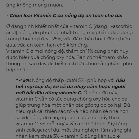
ứng không mong muốn.
- Chọn loại Vitamin C có nồng độ an toàn cho da:
Ở dạng tinh khiết nhất của vitamin C (dạng L-ascorbic
acid), nồng độ phù hợp nhất trong mỹ phẩm dao động
trong khoảng từ 5 – 25%, vừa đảm bảo hoạt động hiệu
quả, vừa an toàn, hạn chế kích ứng.
Vitamin C ở mọi nồng độ, thậm chí 1% cũng phát huy
được hiệu quả chống oxy hóa. Bạn có thể tham khảo
thông tin sau đây để biết cách lựa chọn sản phẩm phù
hợp nhất:
* < 5%:
Nồng độ thấp (dưới 5%) phù hợp với
hầu
hết mọi loại da, kể cả da nhạy cảm hoặc người
mới bắt đầu dùng vitamin C.
Ở nồng độ này,
vitamin C vẫn có tác dụng chống oxy hóa cho da,
giúp trung hòa một phần các gốc tự do có hại. Dù
hiệu quả cải thiện sắc tố và nếp nhăn sẽ nhẹ hơn
so với nồng độ cao, nghiên cứu cho thấy thoa
vitamin C 3% mỗi ngày vẫn có thể thúc đẩy tăng
sinh collagen: ví dụ, một thử nghiệm lâm sàng ghi
nhận kem chứa 3% vitamin C dùng liên tục
4