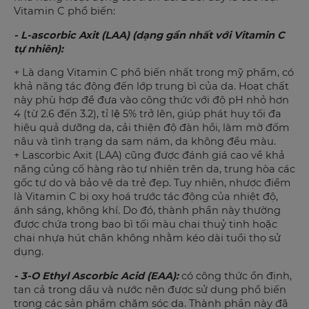
Vitamin C phổ biến:
- L-ascorbic Axit (LAA) (dạng gần nhất với Vitamin C
tự nhiên):
+ Là dạng Vitamin C phổ biến nhất trong mỹ phẩm, có
khả năng tác động đến lớp trung bì của da. Hoạt chất
này phù hợp để đưa vào công thức với độ pH nhỏ hơn
4 (từ 2.6 đến 3.2), tỉ lệ 5% trở lên, giúp phát huy tối đa
hiệu quả dưỡng da, cải thiện độ đàn hồi, làm mờ đốm
nâu và tình trạng da sạm nám, da không đều màu.
+ Lascorbic Axit (LAA) cũng được đánh giá cao về khả
năng củng cố hàng rào tự nhiên trên da, trung hòa các
gốc tự do và bảo vệ da trẻ đẹp. Tuy nhiên, nhược điểm
là Vitamin C bị oxy hoá trước tác động của nhiệt độ,
ánh sáng, không khí. Do đó, thành phần này thường
được chứa trong bao bì tối màu chai thuỷ tinh hoặc
chai nhựa hút chân không nhằm kéo dài tuổi thọ sử
dụng.
- 3-O Ethyl Ascorbic Acid (EAA):
có công thức ổn định,
tan cả trong dầu và nước nên được sử dụng phổ biến
trong các sản phẩm chăm sóc da. Thành phần này đã