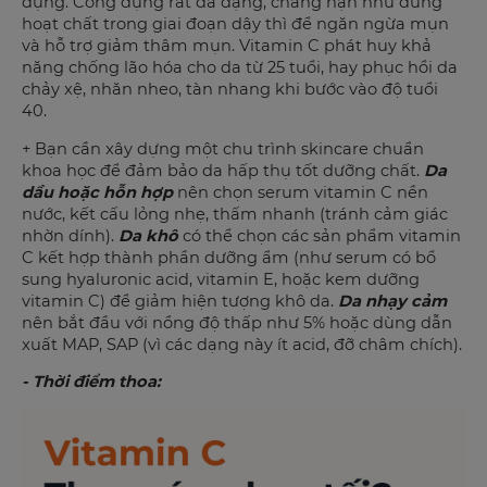
dụng. Công dụng rất đa dạng, chẳng hạn như dùng
hoạt chất trong giai đoạn dậy thì để ngăn ngừa mụn
và hỗ trợ giảm thâm mụn. Vitamin C phát huy khả
năng chống lão hóa cho da từ 25 tuổi, hay phục hồi da
chảy xệ, nhăn nheo, tàn nhang khi bước vào độ tuổi
40.
+ Bạn cần xây dựng một chu trình skincare chuẩn
khoa học để đảm bảo da hấp thụ tốt dưỡng chất.
Da
dầu hoặc hỗn hợp
nên chọn serum vitamin C nền
nước, kết cấu lỏng nhẹ, thấm nhanh (tránh cảm giác
nhờn dính).
Da khô
có thể chọn các sản phẩm vitamin
C kết hợp thành phần dưỡng ẩm (như serum có bổ
sung hyaluronic acid, vitamin E, hoặc kem dưỡng
vitamin C) để giảm hiện tượng khô da.
Da nhạy cảm
nên bắt đầu với nồng độ thấp như 5% hoặc dùng dẫn
xuất MAP, SAP (vì các dạng này ít acid, đỡ châm chích).
- Thời điểm thoa: