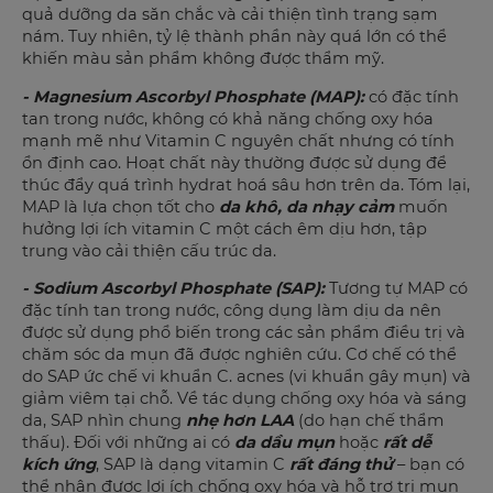
quả dưỡng da săn chắc và cải thiện tình trạng sạm
nám. Tuy nhiên, tỷ lệ thành phần này quá lớn có thể
khiến màu sản phẩm không được thẩm mỹ.
- Magnesium Ascorbyl Phosphate (MAP):
có đặc tính
tan trong nước, không có khả năng chống oxy hóa
mạnh mẽ như Vitamin C nguyên chất nhưng có tính
ổn định cao. Hoạt chất này thường được sử dụng để
thúc đẩy quá trình hydrat hoá sâu hơn trên da. Tóm lại,
MAP là lựa chọn tốt cho
da khô, da nhạy cảm
muốn
hưởng lợi ích vitamin C một cách êm dịu hơn, tập
trung vào cải thiện cấu trúc da.
- Sodium Ascorbyl Phosphate (SAP):
Tương tự MAP có
đặc tính tan trong nước, công dụng làm dịu da nên
được sử dụng phổ biến trong các sản phẩm điều trị và
chăm sóc da mụn đã được nghiên cứu. Cơ chế có thể
do SAP ức chế vi khuẩn C. acnes (vi khuẩn gây mụn) và
giảm viêm tại chỗ. Về tác dụng chống oxy hóa và sáng
da, SAP nhìn chung
nhẹ hơn LAA
(do hạn chế thẩm
thấu). Đối với những ai có
da dầu mụn
hoặc
rất dễ
kích ứng
, SAP là dạng vitamin C
rất đáng thử
– bạn có
thể nhận được lợi ích chống oxy hóa và hỗ trợ trị mụn