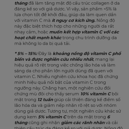
tháng
đã làm tăng mật độ cấu trúc collagen ở da
đáng kể so với giả dược. Vì vậy, sản phẩm <5% là
lựa chọn tốt để khởi đầu, giúp da làm quen dần
với vitamin C mà
ít nguy cơ kích ứng.
Nồng độ
này đặc biệt thích hợp cho những người da rất
nhạy cảm, hoặc
muốn kết hợp vitamin C với các
hoạt chất mạnh khác
trong chu trình dưỡng da
mà không lo da bị quá tải.
* 5% – 15%:
Đây là
khoảng nồng độ vitamin C phổ
biến và được nghiên cứu nhiều nhất
, mang lại
hiệu quả rõ rệt trong việc chống lão hóa và làm
sáng da cho phần lớn người dùng đã quen với
vitamin C. Nhiều nghiên cứu khoa học đã chứng
minh hiệu quả nổi bật của vitamin C trong
ngưỡng này. Chẳng hạn, một nghiên cứu đối
chứng mù đôi cho thấy serum
10% vitamin C
bôi
mặt trong
12 tuần
giúp cải thiện đáng kể điểm số
lão hóa da và giảm nếp nhăn rõ rệt so với nhóm
dùng giả dược. Tương tự, một nghiên cứu khác sử
dụng kem
5% vitamin C
trên da mặt trong
6
tháng
cũng ghi nhận
giảm các rãnh nhăn
và cải
thiện cấu trúc da đáng kể so với giả dược. Nồng độ