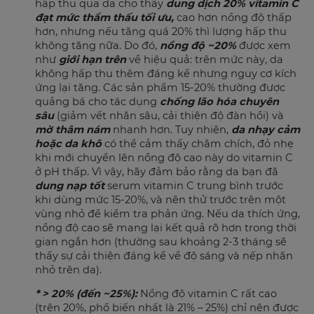
hấp thu qua da cho thấy
dung dịch 20% vitamin C
đạt mức thẩm thấu tối ưu,
cao hơn nồng độ thấp
hơn, nhưng nếu tăng quá 20% thì lượng hấp thu
không tăng nữa. Do đó,
nồng độ ~20%
được xem
như
giới hạn trên
về hiệu quả: trên mức này, da
không hấp thu thêm đáng kể nhưng nguy cơ kích
ứng lại tăng. Các sản phẩm 15-20% thường được
quảng bá cho tác dụng
chống lão hóa chuyên
sâu
(giảm vết nhăn sâu, cải thiện độ đàn hồi) và
mờ thâm nám
nhanh hơn. Tuy nhiên,
da nhạy cảm
hoặc da khô
có thể cảm thấy châm chích, đỏ nhẹ
khi mới chuyển lên nồng độ cao này do vitamin C
ở pH thấp. Vì vậy, hãy đảm bảo rằng da bạn đã
dung nạp tốt
serum vitamin C trung bình trước
khi dùng mức 15-20%, và nên thử trước trên một
vùng nhỏ để kiểm tra phản ứng. Nếu da thích ứng,
nồng độ cao sẽ mang lại kết quả rõ hơn trong thời
gian ngắn hơn (thường sau khoảng 2-3 tháng sẽ
thấy sự cải thiện đáng kể về độ sáng và nếp nhăn
nhỏ trên da).
* > 20% (đến ~25%):
Nồng độ vitamin C rất cao
(trên 20%, phổ biến nhất là 21% – 25%) chỉ nên được