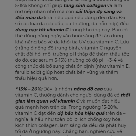
5-15% không chỉ giúp
tăng sinh collagen
và làm
mờ nếp nhăn nhỏ mà còn
cải thiện độ sáng và
đều màu da
khá hiệu quả nếu dùng đều đặn. Đa
số các loại da (da dầu, da thường, da hỗn hợp) đều
dung nạp tốt vitamin C
trong khoảng này. Bạn có
thể dùng hàng ngày vào buổi sáng để tận dụng
khả năng bảo vệ da khỏi tia UV của vitamin C. Lưu
ý rằng ở nồng độ trung bình, vitamin C nguyên
chất đòi hỏi môi trường pH thấp để thẩm thấu tốt;
do đó, các serum 5-15% thường có độ pH ~3-4 và
công thức đã bổ sung chất ổn định (như vitamin E,
ferulic acid) giúp hoạt chất bền vững và thẩm
thấu hiệu quả hơn.
* 15% – 20%:
Đây là nhóm
nồng độ cao
của
vitamin C, thường dành cho người dùng đã có
thời
gian làm quen với vitamin C
và muốn đạt hiệu
quả mạnh hơn trên da. Trong ngưỡng 15-20%,
vitamin C đạt đến
độ bão hòa hiệu quả
trên da –
nghĩa là hầu như toàn bộ lợi ích chống oxy hóa,
kích thích collagen, làm sáng da đều đã phát huy
tối đa ở ngưỡng này. Chẳng hạn, nghiên cứu về