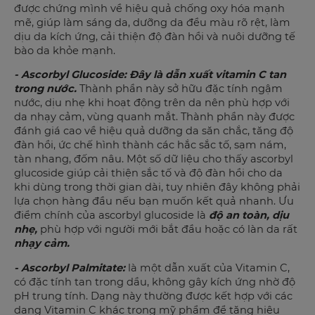
được chứng mình về hiệu quả chống oxy hóa mạnh
mẽ, giúp làm sáng da, dưỡng da đều màu rõ rệt, làm
dịu da kích ứng, cải thiện độ đàn hồi và nuôi dưỡng tế
bào da khỏe mạnh.
- Ascorbyl Glucoside:
Đây là dẫn xuất vitamin C tan
trong nước.
Thành phần này sở hữu đặc tính ngậm
nước, dịu nhẹ khi hoạt động trên da nên phù hợp với
da nhạy cảm, vùng quanh mắt. Thành phần này được
đánh giá cao về hiệu quả dưỡng da săn chắc, tăng độ
đàn hồi, ức chế hình thành các hắc sắc tố, sạm nám,
tàn nhang, đốm nâu. Một số dữ liệu cho thấy ascorbyl
glucoside giúp cải thiện sắc tố và độ đàn hồi cho da
khi dùng trong thời gian dài, tuy nhiên đây không phải
lựa chọn hàng đầu nếu bạn muốn kết quả nhanh. Ưu
điểm chính của ascorbyl glucoside là
độ an toàn, dịu
nhẹ,
phù hợp với người mới bắt đầu hoặc có làn da rất
nhạy cảm.
- Ascorbyl Palmitate:
là một dẫn xuất của Vitamin C,
có đặc tính tan trong dầu, không gây kích ứng nhờ độ
pH trung tính. Dạng này thường được kết hợp với các
dạng Vitamin C khác trong mỹ phẩm để tăng hiệu