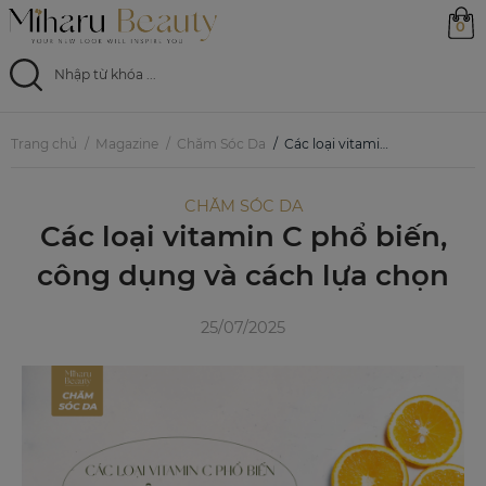
0
Trang chủ
Trang chủ
Magazine
Chăm Sóc Da
Các loại vitamin C phổ biến, công dụng và cách lựa chọn
Sản phẩm
CHĂM SÓC DA
Các loại vitamin C phổ biến,
Ưu đãi
công dụng và cách lựa chọn
Magazine
25/07/2025
Feed
0799 33 86 88