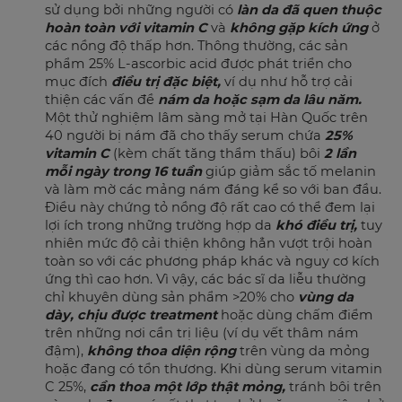
sử dụng bởi những người có
làn da đã quen thuộc
hoàn toàn với vitamin C
và
không gặp kích ứng
ở
các nồng độ thấp hơn. Thông thường, các sản
phẩm 25% L-ascorbic acid được phát triển cho
mục đích
điều trị đặc biệt,
ví dụ như hỗ trợ cải
thiện các vấn đề
nám da hoặc sạm da lâu năm.
Một thử nghiệm lâm sàng mở tại Hàn Quốc trên
40 người bị nám đã cho thấy serum chứa
25%
vitamin C
(kèm chất tăng thẩm thấu) bôi
2 lần
mỗi ngày trong 16 tuần
giúp giảm sắc tố melanin
và làm mờ các mảng nám đáng kể so với ban đầu.
Điều này chứng tỏ nồng độ rất cao có thể đem lại
lợi ích trong những trường hợp da
khó điều trị,
tuy
nhiên mức độ cải thiện không hẳn vượt trội hoàn
toàn so với các phương pháp khác và nguy cơ kích
ứng thì cao hơn. Vì vậy, các bác sĩ da liễu thường
chỉ khuyên dùng sản phẩm >20% cho
vùng da
dày, chịu được treatment
hoặc dùng chấm điểm
trên những nơi cần trị liệu (ví dụ vết thâm nám
đậm),
không thoa diện rộng
trên vùng da mỏng
hoặc đang có tổn thương. Khi dùng serum vitamin
C 25%,
cần thoa một lớp thật mỏng,
tránh bôi trên