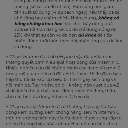
vùng da đang có vết thương hở hoặc mụn viêm hở
miệng (sẽ xót và đỏ nhiều). Bạn cũng nên giảm
tần suất sử dụng (ví dụ cách ngày) nếu thấy da bị
khô căng hay châm chích. Nhìn chung,
không có
bằng chứng khoa học
nào cho thấy dùng quá
20% sẽ tốt hơn đáng kể; do đó chỉ dùng nồng độ
25% khi thật sự cần và da bạn
đủ khỏe
để tiếp
nhận, đồng thời luôn theo dõi phản ứng của da khi
sử dụng.
+ Chọn Vitamin C có độ pH phù hợp:
độ pH là môi
trường quyết định hiệu quả hoạt động của Vitamin C.
Nhiều nghiên cứu đã chứng minh các dạng Vitamin C
trong mỹ phẩm nên có độ pH tối thiểu 3.5 để đảm bảo
hấp thụ tối đa vào lớp biểu bì, tránh gây kích ứng và
nổi mẩn đỏ. Tuy nhiên, độ pH không nên vượt quá 4.5
vì dễ khiến hoạt chất hoạt động thiếu ổn định, thậm
chí mất hết tác dụng Vitamin C trên da.
+ Chọn các loại Vitamin C từ thương hiệu uy tín:
Các
dòng kem dưỡng, kem chống nắng, serum Vitamin C
trên thị trường hiện nay rất đa dạng, được cung cấp từ
nhiều thương hiệu khác nhau. Bạn nên ưu tiên chọn