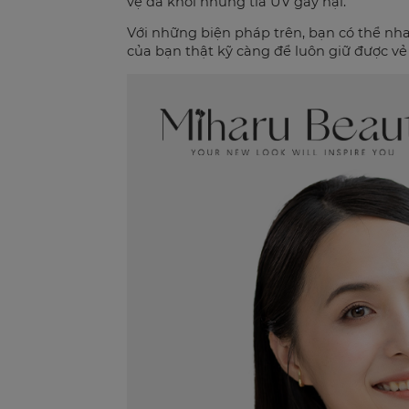
vệ da khỏi những tia UV gây hại.
Với những biện pháp trên, bạn có thể nh
của bạn thật kỹ càng để luôn giữ được v