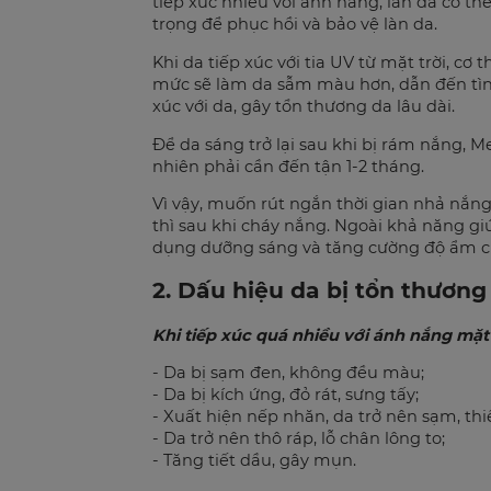
tiếp xúc nhiều với ánh nắng, làn da có th
trọng để phục hồi và bảo vệ làn da.
Khi da tiếp xúc với tia UV từ mặt trời, cơ
mức sẽ làm da sẫm màu hơn, dẫn đến tình 
xúc với da, gây tổn thương da lâu dài.
Để da sáng trở lại sau khi bị rám nắng, M
nhiên phải cần đến tận 1-2 tháng.
Vì vậy, muốn rút ngắn thời gian nhả nắng
thì sau khi cháy nắng. Ngoài khả năng g
dụng dưỡng sáng và tăng cường độ ẩm ch
2. Dấu hiệu da bị tổn thương
Khi tiếp xúc quá nhiều với ánh nắng mặt t
- Da bị sạm đen, không đều màu;
- Da bị kích ứng, đỏ rát, sưng tấy;
- Xuất hiện nếp nhăn, da trở nên sạm, thi
- Da trở nên thô ráp, lỗ chân lông to;
- Tăng tiết dầu, gây mụn.