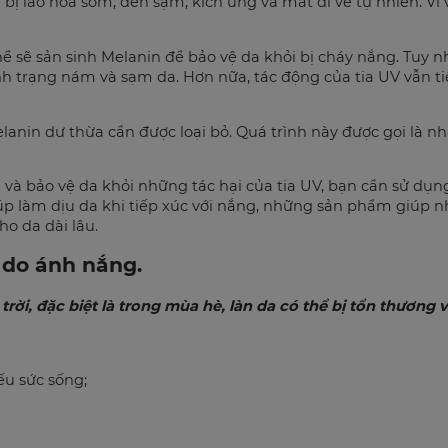
ể bị lão hóa sớm, đen sạm, kích ứng và mất đi vẻ tự nhiên. Vì
 thể sẽ sản sinh Melanin để bảo vệ da khỏi bị cháy nắng. Tuy 
trạng nám và sạm da. Hơn nữa, tác động của tia UV vẫn tiếp
elanin dư thừa cần được loại bỏ. Quá trình này được gọi là n
 và bảo vệ da khỏi những tác hại của tia UV, bạn cần sử dụ
iúp làm dịu da khi tiếp xúc với nắng, những sản phẩm giúp 
o da dài lâu.
 do ánh nắng.
rời, đặc biệt là trong mùa hè, làn da có thể bị tổn thương 
ếu sức sống;