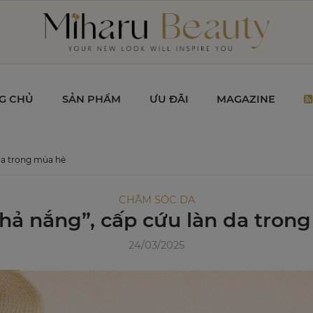
G CHỦ
SẢN PHẨM
ƯU ĐÃI
MAGAZINE
da trong mùa hè
CHĂM SÓC DA
hả nắng”, cấp cứu làn da tron
24/03/2025