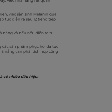
 vậy, việc nhả nắng rất quan
nhiên, việc sản sinh Melanin quá
 tục diễn ra sau 12 tiếng tiếp
hả nắng và nếu nếu diễn ra tự
ng các sản phẩm phục hồi da tức
nhả nắng cần phải tích hợp công
và có nhiều dấu hiệu: