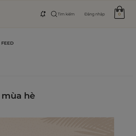
0
Tìm kiếm
Đăng nhập
FEED
g mùa hè