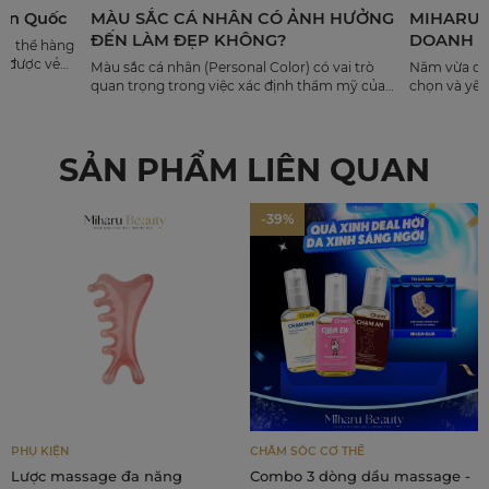
Hàn Quốc
MÀU SẮC CÁ NHÂN CÓ ẢNH HƯỞNG
MIHARU 
ĐẾN LÀM ĐẸP KHÔNG?
DOANH S
cơ thể hàng
n được vẻ
Màu sắc cá nhân (Personal Color) có vai trò
Năm vừa qua
 mái tóc,
quan trọng trong việc xác định thẩm mỹ của
chọn và yêu
, tiên
mọi người. Làn da khỏe đẹp làm tôn lên vẻ đẹp
sản phẩm. 
công nghệ
tự nhiên và định hình phong cách trang điểm
Miharu Beau
m kết an
phù hợp.
đồng hành c
một thương
SẢN PHẨM LIÊN QUAN
ẹp của phái
đỡ tất cả
 bản thân
-39%
êng của họ.
PHỤ KIỆN
CHĂM SÓC CƠ THỂ
Lược massage đa năng
Combo 3 dòng dầu massage -