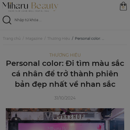
0
Trang chủ
Trang chủ
Magazine
Thương Hiệu
Personal color: Đi tìm màu sắc cá nhân để trở thành phiên bản đẹp nhất về nhan sắc
Sản phẩm
THƯƠNG HIỆU
Personal color: Đi tìm màu sắc
Ưu đãi
cá nhân để trở thành phiên
Magazine
bản đẹp nhất về nhan sắc
Feed
31/10/2024
0799 33 86 88