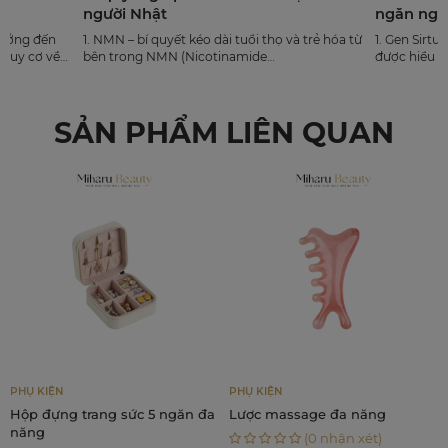
người Nhật
ngăn ngừa lão hóa
. NMN – bí quyết kéo dài tuổi thọ và trẻ hóa từ
1. Gen Sirtuin (gen trường thọ) là
 trong NMN (Nicotinamide
được hiểu chính là một nh
ononucleotide) như một dược chất hỗ trợ sự
động vật và thực vật đóng v
rẻ hoá trong tương lai cũng là chất kích hoạt
chuyển hoá, sửa chữa DNA
ất cả bảy gen Sirtuin kiểm s...
lão hoá cơ thể. G...
SẢN PHẨM LIÊN QUAN
-39%
N
PHỤ KIỆN
CHĂM SÓC
ng trang sức 5 ngăn đa
Lược massage đa năng
Combo 3
Chạm E
(0 nhận xét)