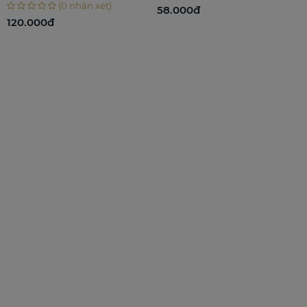
Nhẹ
(0 nhận xét)
58.000đ
00đ
860.00