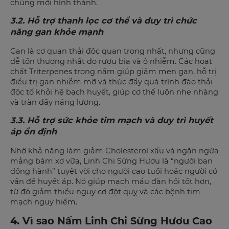
chúng mới hình thành.
3.2. Hỗ trợ thanh lọc cơ thể và duy trì chức
năng gan khỏe mạnh
Gan là cơ quan thải độc quan trọng nhất, nhưng cũng
dễ tổn thương nhất do rượu bia và ô nhiễm. Các hoạt
chất Triterpenes trong nấm giúp giảm men gan, hỗ trị
điều trị gan nhiễm mỡ và thúc đẩy quá trình đào thải
độc tố khỏi hệ bạch huyết, giúp cơ thế luôn nhẹ nhàng
và tràn đầy năng lượng.
3.3. Hỗ trợ sức khỏe tim mạch và duy trì huyết
áp ổn định
Nhờ khả năng làm giảm Cholesterol xấu và ngăn ngừa
mảng bám xơ vữa, Linh Chi Sừng Hươu là “người bạn
đồng hành” tuyệt vời cho người cao tuổi hoặc người có
vấn đề huyết áp. Nó giúp mạch máu đàn hồi tốt hơn,
từ đó giảm thiểu nguy cơ đột quỵ và các bệnh tim
mạch nguy hiểm.
4. Vì sao Nấm Linh Chi Sừng Hươu Cao