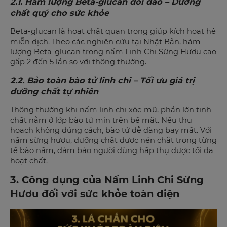
2.1. Hàm lượng Beta-glucan dồi dào – Dưỡng
chất quý cho sức khỏe
Beta-glucan là hoạt chất quan trọng giúp kích hoạt hệ
miễn dịch. Theo các nghiên cứu tại Nhật Bản, hàm
lượng Beta-glucan trong nấm Linh Chi Sừng Hươu cao
gấp 2 đến 5 lần so với thông thường.
2.2. Bảo toàn bào tử linh chi – Tối ưu giá trị
dưỡng chất tự nhiên
Thông thường khi nấm linh chi xòe mũ, phần lớn tinh
chất nằm ở lớp bào tử mịn trên bề mặt. Nếu thu
hoạch không đúng cách, bào tử dễ dàng bay mất. Với
nấm sừng hươu, dưỡng chất được nén chặt trong từng
tế bào nấm, đảm bảo người dùng hấp thụ được tối đa
hoạt chất.
3. Công dụng của Nấm Linh Chi Sừng
Hươu đối với sức khỏe toàn diện