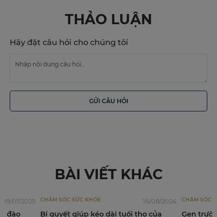
THẢO LUẬN
Hãy đặt câu hỏi cho chúng tôi
GỬI CÂU HỎI
BÀI VIẾT KHÁC
CHĂM SÓC SỨC KHỎE
CHĂM SÓC SỨC KHỎE
16/08/2024
Bí quyết giúp kéo dài tuổi thọ của
Gen trường thọ (Sirtui