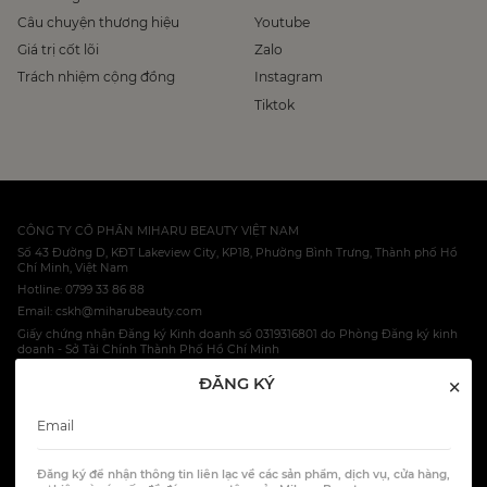
Câu chuyện thương hiệu
Youtube
Giá trị cốt lõi
Zalo
Trách nhiệm cộng đồng
Instagram
Tiktok
CÔNG TY CỔ PHẦN MIHARU BEAUTY VIỆT NAM
Số 43 Đường D, KĐT Lakeview City, KP18, Phường Bình Trưng, Thành phố Hồ
Chí Minh, Việt Nam
Hotline: 0799 33 86 88
Email: cskh@miharubeauty.com
Giấy chứng nhận Đăng ký Kinh doanh số 0319316801 do Phòng Đăng ký kinh
doanh - Sở Tài Chính Thành Phố Hồ Chí Minh
×
ĐĂNG KÝ
© 2023 Miharu Ltd, Co.
HOTLINE: 0799 33 86 88
Đăng ký để nhận thông tin liên lạc về các sản phẩm, dịch vụ, cửa hàng,
All Rights Reserved.