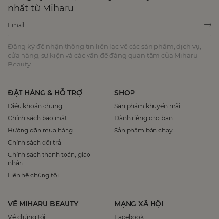
nhất từ Miharu
Đăng ký để nhận thông tin liên lạc về các sản phẩm, dịch vụ,
cửa hàng, sự kiện và các vấn đề đáng quan tâm của Miharu
Beauty.
ĐẶT HÀNG & HỖ TRỢ
SHOP
Điều khoản chung
Sản phẩm khuyến mãi
Chính sách bảo mật
Dành riêng cho bạn
Hướng dẫn mua hàng
Sản phẩm bán chạy
Chính sách đổi trả
Chính sách thanh toán, giao
nhận
Liên hệ chúng tôi
VỀ MIHARU BEAUTY
MẠNG XÃ HỘI
Về chúng tôi
Facebook