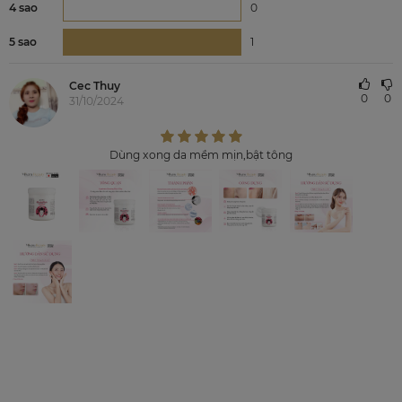
4 sao
0
5 sao
1
Cec Thuy
0
0
31/10/2024
Dùng xong da mềm mịn,bật tông