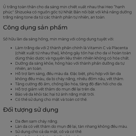
Ủ trắng toàn thân cho da sáng mịn chiết xuất nhau thai Heo “hạnh
phúc" Shizuoka có nguồn gốc từ Nhật Bản nổi bật với khả năng dưỡng
trắng nâng tone da từ các thành phần tự nhiên, an toàn.
Công dụng sản phẩm
Sở hữu làn da sáng hồng, mịn màng với công dụng tuyệt vời:
Làm trắng da với 2 thành phần chính là Vitamin C và Placenta
(chiết xuất từ nhau thai), không gây tổn hại cho da vì hoàn toàn
dùng thảo dược và nguyên liệu thiên nhiên không có hóa chất.
Dưỡng da sáng khỏe, hồng hào với thành phần dưỡng da tự
nhiên, an toàn.
Hỗ trợ làm sáng, đều màu da. Đặc biệt, phù hợp với làn da
không đều màu, da bị cháy nắng, nhiều đốm nâu, vết thâm.
Tăng cường độ ẩm, chống lão hóa, tăng độ đàn hồi cho da.
Hỗ trợ giảm vết thâm do mụn để lại trên da.
Bảo vệ da khỏi tác hại từ ánh nắng mặt trời.
Có thể sử dụng cho mặt và toàn cơ thể.
Đối tượng sử dụng
Da đen sạm cháy nắng.
Làn da có vết thâm do mụn để lại, tàn nhang không đều màu.
Sử dụng cho cả da mặt, cổ và cơ thể.