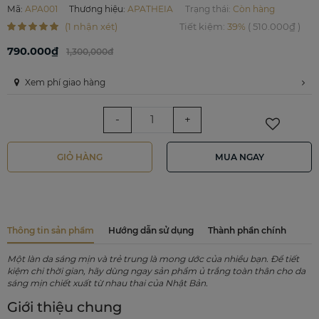
Mã
:
APA001
Thương hiệu
:
APATHEIA
Trạng thái:
Còn hàng
(1 nhận xét)
Tiết kiệm
:
39%
(
510.000₫
)
790.000₫
1,300,000đ
Xem phí giao hàng
-
+
GIỎ HÀNG
MUA NGAY
Thông tin sản phẩm
Hướng dẫn sử dụng
Thành phần chính
Một làn da sáng mịn và trẻ trung là mong ước của nhiều bạn. Để tiết
kiệm chi thời gian, hãy dùng ngay sản phẩm ủ trắng toàn thân cho da
sáng mịn chiết xuất từ nhau thai của Nhật Bản.
Giới thiệu chung