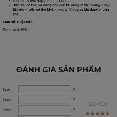
Sản phẩm phù hợp với tất cả loại da.
Phụ nữ có thai và đang cho con bú dùng được nhưng lưu ý
khi dùng trên cơ thể không xoa phần bụng khi đang mang
thai.
Xuất xứ: Nhật Bản.
Dung tích: 500g.
ĐÁNH GIÁ SẢN PHẨM
1 sao
0
2 sao
0
5.0 / 5.0
3 sao
0