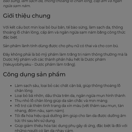
bào sừng, làm sạch da, thông thoáng lỗ chân lông, cấp ẩm và ngăn
ngừa sạm nám.
Giới thiệu chung
Với kết cấu bọt mịn loại bỏ bụi bẩn, tế bào sừng, làm sạch da, thông
thoáng lỗ chân lông, cấp ẩm và ngăn ngừa sạm nám bằng công thức
đặc biệt.
Sản phẩm lành tính dùng được cho phụ nữ có thai và cho con bú.
Đây không phải là bộ mỹ phẩm làm trắng trị nám thông thường mà là
Dược Mỹ phẩm với các thành phần hầu hết là Dược phẩm
(Yakuyobihyaku - Dược phẩm làm trắng).
Công dụng sản phẩm
Làm sạch sâu, loại bỏ các chất cặn bã, giúp thông thoáng lỗ
chân lông.
Loại bỏ bã nhờn, dầu thừa trên da, ngăn ngừa mụn hình thành.
Thu nhỏ lỗ chân lông giúp da săn chắc và mịn màng.
Hỗ trợ cải thiện tình trạng da xỉn màu (vết thâm sau mụn, tàn
nhang, đốm nâu, sạm nám).
Tối đa hóa hiệu quả dưỡng ẩm giúp cho làn da được dưỡng ẩm
tức thì sau khi sử dụng.
Giúp giảm thiểu hóa tác dụng phụ gây dị ứng, đặc biệt là đối với
những người có làn da nhạy cảm.