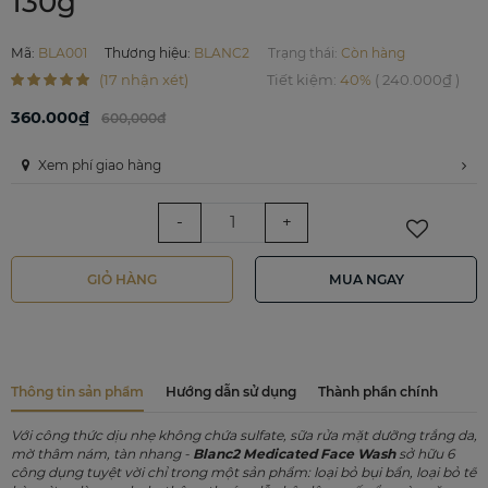
130g
Mã
:
BLA001
Thương hiệu
:
BLANC2
Trạng thái:
Còn hàng
(17 nhận xét)
Tiết kiệm
:
40%
(
240.000₫
)
360.000₫
600,000đ
Xem phí giao hàng
-
+
GIỎ HÀNG
MUA NGAY
Thông tin sản phẩm
Hướng dẫn sử dụng
Thành phần chính
Với công thức dịu nhẹ không chứa sulfate, sữa rửa mặt dưỡng trắng da,
mờ thâm nám, tàn nhang -
Blanc2 Medicated Face Wash
sở hữu 6
công dụng tuyệt vời chỉ trong một sản phẩm: loại bỏ bụi bẩn, loại bỏ tế