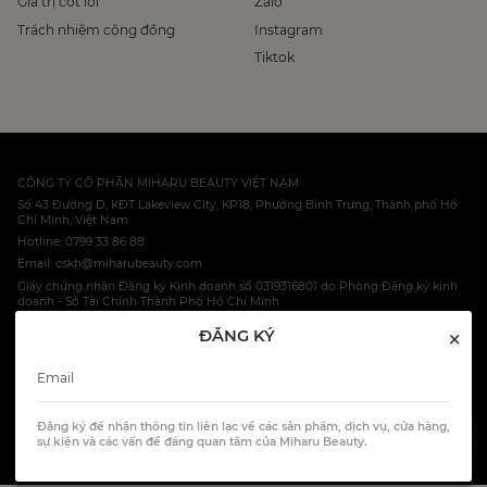
Giá trị cốt lõi
Zalo
Trách nhiệm cộng đồng
Instagram
Tiktok
CÔNG TY CỔ PHẦN MIHARU BEAUTY VIỆT NAM
Số 43 Đường D, KĐT Lakeview City, KP18, Phường Bình Trưng, Thành phố Hồ
Chí Minh, Việt Nam
Hotline: 0799 33 86 88
Email: cskh@miharubeauty.com
Giấy chứng nhận Đăng ký Kinh doanh số 0319316801 do Phòng Đăng ký kinh
doanh - Sở Tài Chính Thành Phố Hồ Chí Minh
×
ĐĂNG KÝ
© 2023 Miharu Ltd, Co.
HOTLINE: 0799 33 86 88
Đăng ký để nhận thông tin liên lạc về các sản phẩm, dịch vụ, cửa hàng,
All Rights Reserved.
sự kiện và các vấn đề đáng quan tâm của Miharu Beauty.