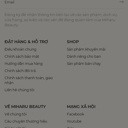
Đăng ký để nhận thông tin liên lạc về các sản phẩm, dịch vụ,
cửa hàng, sự kiện và các vấn đề đáng quan tâm của Miharu
Beauty.
ĐẶT HÀNG & HỖ TRỢ
SHOP
Điều khoản chung
Sản phẩm khuyến mãi
Chính sách bảo mật
Dành riêng cho bạn
Hướng dẫn mua hàng
Sản phẩm bán chạy
Chính sách đổi trả
Chính sách thanh toán, giao
nhận
Liên hệ chúng tôi
VỀ MIHARU BEAUTY
MẠNG XÃ HỘI
Về chúng tôi
Facebook
Câu chuyện thương hiệu
Youtube