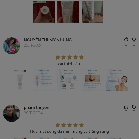
NGUYỄN THỊ MỸ NHUNG
0
0
29/11/2024
xài thích lắm
pham thi yen
0
0
28/11/2024
Rửa mặt song da mịn màng và trắng sáng