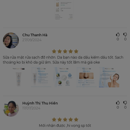
Chu Thanh Hà
0
0
27/09/2024
Sữa rửa mặt rửa sạch đỡ nhờn. Da bạn nào da dầu kiềm dầu tốt. Sạch
thoáng ko bị khô da giữ ẩm. Sữa này tốt lắm mà giá oke
Huỳnh Thị Thu Hiền
0
0
17/07/2024
Mới nhận được ,hi vọng sp tốt