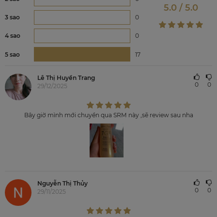
5.0 / 5.0
3 sao
0
4 sao
0
5 sao
17
Lê Thị Huyền Trang
0
0
29/12/2025
Bây giờ mình mới chuyển qua SRM này ,sẽ review sau nha
Nguyễn Thị Thủy
0
0
29/11/2025