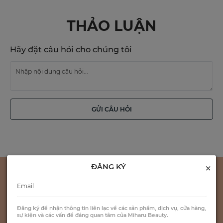
THẢO LUẬN
Hãy đặt câu hỏi cho chúng tôi
GỬI CÂU HỎI
×
ĐĂNG KÝ
Đăng ký để nhận thông tin liên lạc về các sản phẩm, dịch vụ, cửa hàng,
sự kiện và các vấn đề đáng quan tâm của Miharu Beauty.