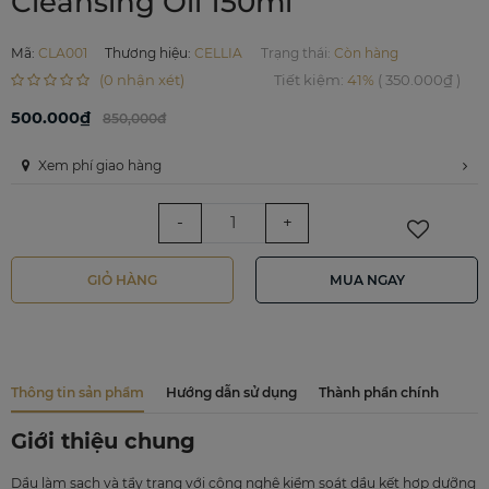
Cleansing Oil 150ml
Mã
:
CLA001
Thương hiệu
:
CELLIA
Trạng thái:
Còn hàng
(0 nhận xét)
Tiết kiệm
:
41%
(
350.000₫
)
500.000₫
850,000đ
Xem phí giao hàng
-
+
GIỎ HÀNG
MUA NGAY
Thông tin sản phẩm
Hướng dẫn sử dụng
Thành phần chính
Giới thiệu chung
Dầu làm sạch và tẩy trang với công nghệ kiểm soát dầu kết hợp dưỡng