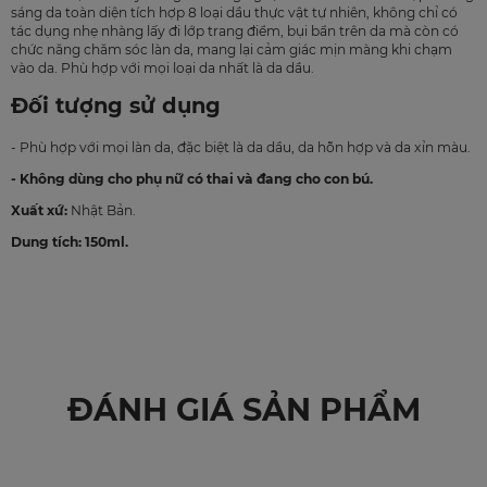
sáng da toàn diện tích hợp 8 loại dầu thực vật tự nhiên, không chỉ có
tác dụng nhẹ nhàng lấy đi lớp trang điểm, bụi bẩn trên da mà còn có
chức năng chăm sóc làn da, mang lại cảm giác mịn màng khi chạm
vào da. Phù hợp với mọi loại da nhất là da dầu.
Đối tượng sử dụng
- Phù hợp với mọi làn da, đặc biệt là da dầu, da hỗn hợp và da xỉn màu.
- Không dùng cho phụ nữ có thai và đang cho con bú.
Xuất xứ:
Nhật Bản.
Dung tích: 150ml.
ĐÁNH GIÁ SẢN PHẨM