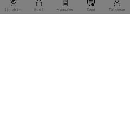
Sản phẩm
Ưu đãi
Magazine
Feed
Tài khoản
Đăng ký để nhận thông tin khuyến mãi sớm