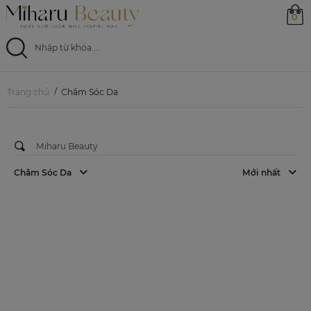
0
CHĂM SÓC DA
Bộ Chăm Sóc Da Dầu Mụn CELLIA -
Giải Pháp Chăm Sóc Da Chuẩn Nhật
Trang chủ
Từ Miharu Beauty
Trang chủ
Chăm Sóc Da
14/03/2026
Sản phẩm
Ưu đãi
Chăm Sóc Da
Mới nhất
Magazine
Feed
0799 33 86 88