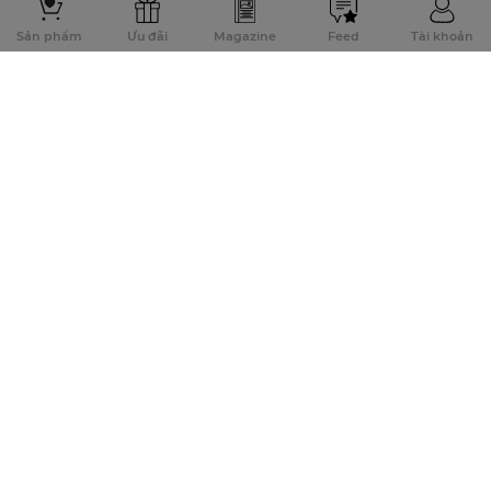
Sản phẩm
Ưu đãi
Magazine
Feed
Tài khoản
Đăng ký để nhận thông tin khuyến mãi sớm