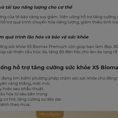
à tái tạo năng lượng cho cơ thể
ượng của tế bào càng suy giảm. Viên uống hỗ trợ tăng cườn
, hỗ trợ quá trình chuyển hóa năng lượng, giảm thiểu tình tr
 quá trình lão hóa và bảo vệ sức khỏe
cường sức khỏe X5 Biomax Premium còn giúp bạn làm đẹp. Bằ
iúp cải thiện cấu trúc da, tăng độ đàn hồi, cho làn da rạng rỡ
uống hỗ trợ tăng cường sức khỏe X5 Bio
ai đang tìm kiếm phương pháp chăm sóc sức khỏe chủ động:
uyên căng thẳng, mệt mỏi.
y hoặc sau phẫu thuật.
lão hóa từ sâu bên trong.
g cơ thể, tăng cường sự dẻo dai.
 bệnh theo mùa.