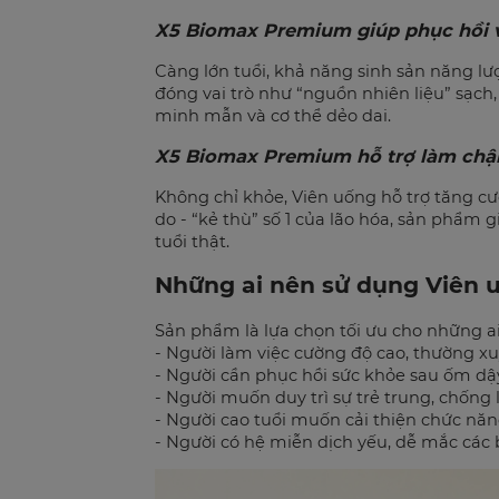
X5 Biomax Premium giúp phục hồi v
Càng lớn tuổi, khả năng sinh sản năng l
đóng vai trò như “nguồn nhiên liệu” sạch
minh mẫn và cơ thể dẻo dai.
X5 Biomax Premium hỗ trợ làm chậm
Không chỉ khỏe, Viên uống hỗ trợ tăng 
do - “kẻ thù” số 1 của lão hóa, sản phẩm g
tuổi thật.
Những ai nên sử dụng Viên 
Sản phẩm là lựa chọn tối ưu cho những 
- Người làm việc cường độ cao, thường x
- Người cần phục hồi sức khỏe sau ốm dậ
- Người muốn duy trì sự trẻ trung, chống 
- Người cao tuổi muốn cải thiện chức năn
- Người có hệ miễn dịch yếu, dễ mắc các