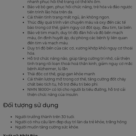
nhanh phục hồi thể trạng cơ thể khi ốm.
Bảo vệ bộ gen, phục hồi chức năng, trẻ hóa và đảo ngược
tiến trình lão hóa trên da.
Cải thiện tình trạng mất ngủ, ăn không ngon.
Thúc đẩy quá trình vận chuyển máu và oxy đến các tế
bào trong cơ thể, giảm nguy cơ đột quỵ, đau tim, tai biến.
Bảo vệ tim mạch, duy trì độ đàn hồi và độ bền mạch
máu, ổn định huyết áp, dự phòng các bệnh lý liên quan
đến tim và mạch máu.
Duy trì độ bền của các cơ, xương khớp khỏi nguy cơ thoái
hóa.
Hỗ trợ chức năng não, giúp tăng cường trí nhớ, cải thiện
tình trạng rối loạn thoái hoá thần kinh, giảm nguy cơ mắc
bệnh Alzheimer, lú lẫn
Thải độc cơ thể, giúp gan khỏe mạnh
Cải thiện lượng mỡ trong cơ thể, tăng cường đốt cháy
chất béo tích tụ, hỗ trợ điều trị béo phì.
NMN 18000+ có lợi cho người bị tiểu đường, hỗ trợ cải
thiện chức năng của Insulin.
Đối tượng sử dụng
Người trưởng thành trên 30 tuổi.
Người có nhu cầu làm đẹp duy trì làn da trẻ khỏe, trắng hồng
Người muốn tăng cường sức khỏe.
Xuất xứ: Nhật Bản.