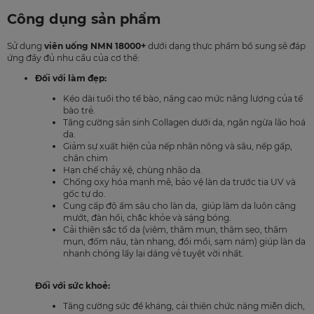
Công dụng sản phẩm
Sử dụng
viên uống NMN 18000+
dưới dạng thực phẩm bổ sung sẽ đáp
ứng đầy đủ nhu cầu của cơ thể:
Đối với làm đẹp:
Kéo dài tuổi thọ tế bào, nâng cao mức năng lượng của tế
bào trẻ.
Tăng cường sản sinh Collagen dưới da, ngăn ngừa lão hoá
da.
Giảm sự xuất hiện của nếp nhăn nông và sâu, nếp gấp,
chân chim
Hạn chế chảy xệ, chùng nhão da.
Chống oxy hóa mạnh mẽ, bảo vệ làn da trước tia UV và
gốc tự do.
Cung cấp độ ẩm sâu cho làn da, giúp làm da luôn căng
mướt, đàn hồi, chắc khỏe và sáng bóng.
Cải thiện sắc tố da (viêm, thâm mụn, thâm sẹo, thâm
mụn, đốm nâu, tàn nhang, đồi mồi, sạm nám) giúp làn da
nhanh chóng lấy lại dáng vẻ tuyệt vời nhất.
Đối với sức khoẻ:
Tăng cường sức đề kháng, cải thiện chức năng miễn dịch,