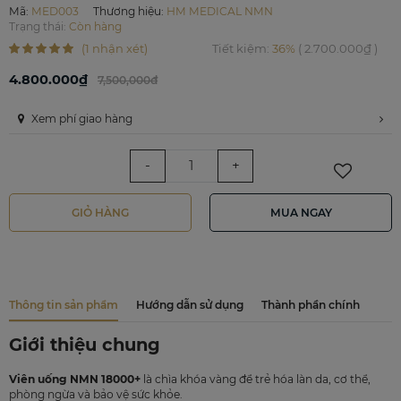
Mã
:
MED003
Thương hiệu
:
HM MEDICAL NMN
Trạng thái:
Còn hàng
(1 nhận xét)
Tiết kiệm
:
36%
(
2.700.000₫
)
4.800.000₫
7,500,000đ
Xem phí giao hàng
-
+
GIỎ HÀNG
MUA NGAY
Thông tin sản phẩm
Hướng dẫn sử dụng
Thành phần chính
Giới thiệu chung
Viên uống NMN 18000+
là chìa khóa vàng để trẻ hóa làn da, cơ thể,
phòng ngừa và bảo vệ sức khỏe.