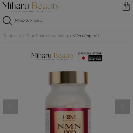
0
Trang chủ
Thực Phẩm Chức Năng
Viên uống trẻ hóa toàn diện hỗ trợ sức khoẻ - HM Medical NMN 18000+
Trang chủ
Sản phẩm
Ưu đãi
Magazine
Feed
0799 33 86 88