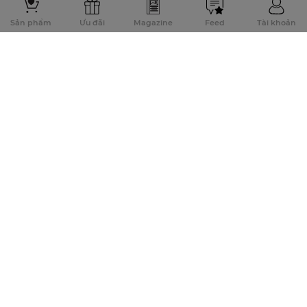
Sản phẩm
Ưu đãi
Magazine
Feed
Tài khoản
Đăng ký để nhận thông tin khuyến mãi sớm