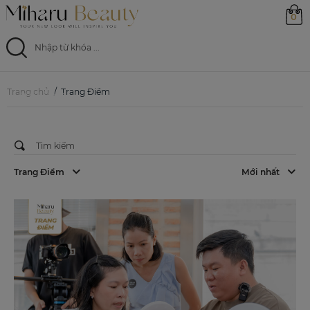
0
TRANG ĐIỂM
Các Bước Trang Điểm Cơ Bản
Trang chủ
Trang chủ
Trang Điểm
20/01/2024
Sản phẩm
Ưu đãi
Trang Điểm
Mới nhất
Magazine
Feed
0799 33 86 88