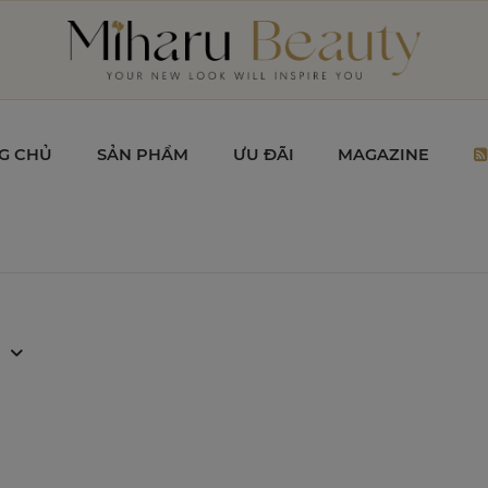
G CHỦ
SẢN PHẨM
ƯU ĐÃI
MAGAZINE
 TOP DOANH