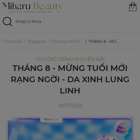
0
Trang chủ
Trang chủ
Magazine
Chương trình khuyến mãi
THÁNG 8 - MỪNG TUỔI MỚI RẠNG NGỜI - DA XINH LUNG LINH
Sản phẩm
CHƯƠNG TRÌNH KHUYẾN MÃI
THÁNG 8 - MỪNG TUỔI MỚI
Ưu đãi
RẠNG NGỜI - DA XINH LUNG
Magazine
LINH
Feed
29/07/2025
0799 33 86 88