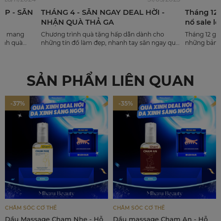
ĐẸP - SĂN
THÁNG 4 - SĂN NGAY DEAL HỜI -
Tháng 12 
NHẬN QUÀ THẢ GA
nổ sale l
uty mang
Chương trình quà tặng hấp dẫn dành cho
Tháng 12 gõ
rình quà
những tín đồ làm đẹp, nhanh tay săn ngay quà
những bản n
chăm sóc da
siêu xịn. Chốt đơn ngay để không bỏ lỡ cơ hội!
đèn lấp lán
NG TRÌNH
thời điểm c
M TẠI ...
món quà hoà
SẢN PHẨM LIÊN QUAN
-37%
-35%
CHĂM SÓC CƠ THỂ
CHĂM SÓC CƠ THỂ
Dầu Massage Chạm Nhẹ - Hỗ
Dầu massage Chạm An - Hỗ