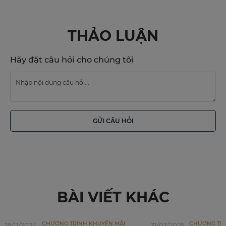
THẢO LUẬN
Hãy đặt câu hỏi cho chúng tôi
GỬI CÂU HỎI
BÀI VIẾT KHÁC
CHƯƠNG TRÌNH KHUYẾN MÃI
CHƯƠNG TRÌ
28/11/2024
31/03/2025