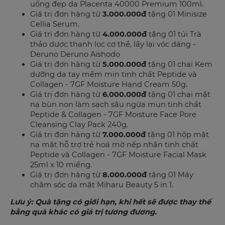
uống đẹp da Placenta 40000 Premium 100ml.
Giá trị đơn hàng từ
3.000.000đ
tặng 01 Minisize
Cellia Serum.
Giá trị đơn hàng từ
4.000.000đ
tặng 01 túi Trà
thảo dược thanh lọc cơ thể, lấy lại vóc dáng -
Deruno Deruno Aishodo
Giá trị đơn hàng từ
5.000.000đ
tặng 01 chai Kem
dưỡng da tay mềm mịn tinh chất Peptide và
Collagen - 7GF Moisture Hand Cream 50g.
Giá trị đơn hàng từ
6.000.000đ
tặng 01 chai mặt
nạ bùn non làm sạch sâu ngừa mụn tinh chất
Peptide & Collagen - 7GF Moisture Face Pore
Cleansing Clay Pack 240g.
Giá trị đơn hàng từ
7.000.000đ
tặng 01 hộp mặt
nạ mặt hỗ trợ trẻ hoá mờ nếp nhăn tinh chất
Peptide và Collagen - 7GF Moisture Facial Mask
25ml x 10 miếng.
Giá trị đơn hàng từ
8.000.000đ
tặng 01 Máy
chăm sóc da mặt Miharu Beauty 5 in 1.
Lưu ý: Quà tặng có giới hạn, khi hết sẽ được thay thế
bằng quà khác có giá trị tương đương.