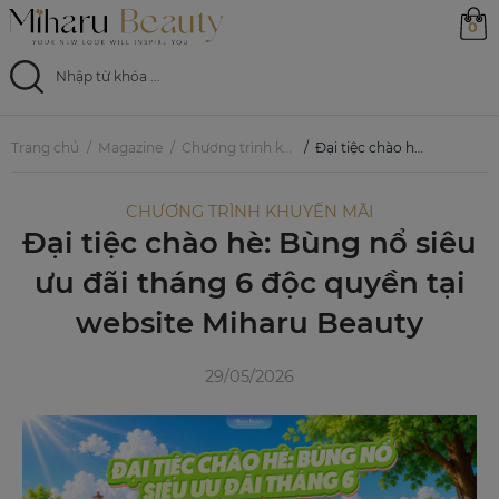
0
Trang chủ
Trang chủ
Magazine
Chương trình khuyến mãi
Đại tiệc chào hè: Bùng nổ siêu ưu đãi tháng 6 độc quyền tại website Miharu Beauty
Sản phẩm
CHƯƠNG TRÌNH KHUYẾN MÃI
Đại tiệc chào hè: Bùng nổ siêu
Ưu đãi
ưu đãi tháng 6 độc quyền tại
Magazine
website Miharu Beauty
Feed
29/05/2026
0799 33 86 88