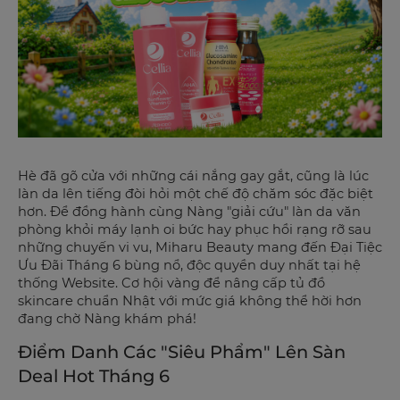
Hè đã gõ cửa với những cái nắng gay gắt, cũng là lúc
làn da lên tiếng đòi hỏi một chế độ chăm sóc đặc biệt
hơn. Để đồng hành cùng Nàng "giải cứu" làn da văn
phòng khỏi máy lạnh oi bức hay phục hồi rạng rỡ sau
những chuyến vi vu, Miharu Beauty mang đến Đại Tiệc
Ưu Đãi Tháng 6 bùng nổ, độc quyền duy nhất tại hệ
thống Website. Cơ hội vàng để nâng cấp tủ đồ
skincare chuẩn Nhật với mức giá không thể hời hơn
đang chờ Nàng khám phá!
Điểm Danh Các "Siêu Phẩm" Lên Sàn
Deal Hot Tháng 6