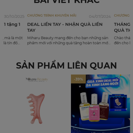
CHƯƠNG TRÌNH KHUYẾN MÃI
CHƯƠNG TRÌ
30/10/2025
04/07/2024
 1 tặng 1
DEAL LIỀN TAY - NHẬN QUÀ LIỀN
THÁNG 12
TAY
QUÀ THẢ
, mà là một
Miharu Beauty mang đến cho bạn những sản
Chào tháng 
là tín đồ
phẩm mới với những quà tặng hoàn toàn mới
đến cho khá
ng để sở
mẻ. Quà tặng xinh yêu khi mua sắm tại
tặng hấp dẫ
m, hoặc
website với đơn hàng có giá trị từ 2.000.000đ -
và chăm só
.
6.000.000đ tặng ngay: 01 Miế...
VÒNG QUAY 
SẢN PHẨM LIÊN QUAN
-39%