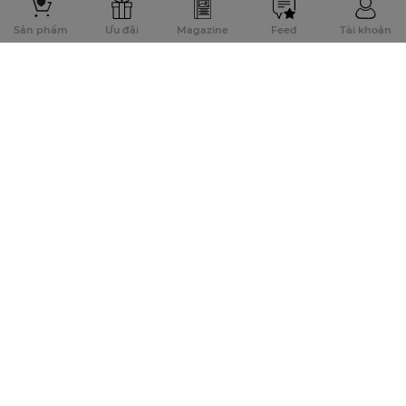
Sản phẩm
Ưu đãi
Magazine
Feed
Tài khoản
Đăng ký để nhận thông tin khuyến mãi sớm