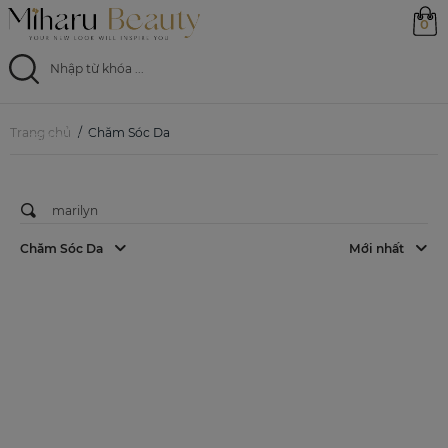
0
CHĂM SÓC DA
Khám Phá Pitera – Thành Phần Vàng
Trong Bộ Sản Phẩm Marilyn
Trang chủ
Trang chủ
Chăm Sóc Da
17/02/2025
Sản phẩm
Ưu đãi
Chăm Sóc Da
Mới nhất
Magazine
Feed
0799 33 86 88